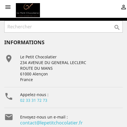



INFORMATIONS

Le Petit Chocolatier
234 AVENUE DU GENERAL LECLERC
ROUTE DU MANS
61000 Alençon
France

Appelez-nous :
02 33 31 72 73

Envoyez-nous un e-mail :
contact@lepetitchocolatier.fr